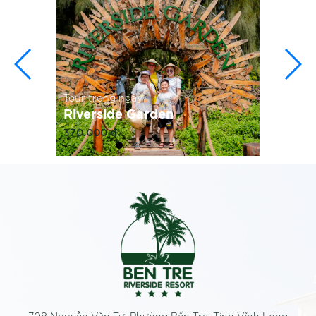
Tour trong ngày
Riverside Garden
370.000 đ
Xem thêm...
Vui chơi ở khu vườn bên sông, trải
nghiệm hoạt