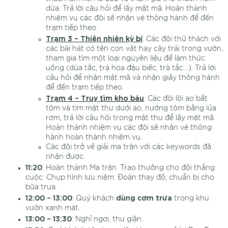
dừa. Trả lời câu hỏi để lấy mật mã. Hoàn thành
nhiệm vụ các đội sẽ nhận vé thông hành để đến
trạm tiếp theo.
Trạm 3 – Thiên nhiên kỳ bí
: Các đội thử thách với
các bài hát có tên con vật hay cây trái trong vườn,
tham gia tìm một loại nguyên liệu để làm thức
uống (dừa tắc, trà hoa đậu biếc, trà tắc…). Trả lời
câu hỏi để nhận mật mã và nhận giấy thông hành
để đến trạm tiếp theo.
Trạm 4 – Truy tìm kho báu
: Các đội lội ao bắt
tôm và tìm mật thư dưới ao, nướng tôm bằng lửa
rơm, trả lời câu hỏi trong mật thư để lấy mật mã.
Hoàn thành nhiệm vụ các đội sẽ nhận vé thông
hành hoàn thành nhiệm vụ.
Các đội trở về giải ma trận với các keywords đã
nhận được.
11:20
: Hoàn thành Ma trận. Trao thưởng cho đội thắng
cuộc. Chụp hình lưu niệm. Đoàn thay đồ, chuẩn bị cho
bữa trưa.
12:00 – 13:00
dùng cơm trưa
: Quý khách
trong khu
vườn xanh mát.
13:00 – 13:30
: Nghỉ ngơi, thư giãn.