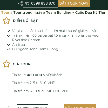
0399 838 870
ĐẶT TOUR NGAY
Tour
» Tour trong ngày » Team Building – Cuộc Đua Kỳ Thú
ĐIỂM NỔI BẬT
Vượt qua các thử thách tìm mật thư để giải Ma trận
Trải nghiệm đồ bà ba bắt tôm cá, khám phá khu vườn
Riverside Garden
Ăn trưa
Du ngoạn sông Hàm Luông
GIÁ TOUR
480.000
Giá tour:
VND/khách
Giá trẻ em 2-5 tuổi: 0 VND
Giá trẻ em 6-10 tuổi: 240.000 VND