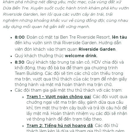
khám phá những nét đáng yêu, mộc mạc, của vùng đất xứ
Dừa Bến Tre. Xuyên suốt cuộc hành trình khám phá khu vườn
Riverside Garden, len lỏi qua các vườn cây ăn trái, trải
nghiệm những khoảng khắc vui vẻ cùng đồng đội, cùng nhau
xây dựng mối quan hệ gắn kết vững mạnh.
8:00
lên tàu
: Đoàn có mặt tại Ben Tre Riverside Resort,
đến khu vườn sinh thái Riverside Garden. Hướng dẫn
Riverside Garden
viên đón khách vào tham quan
.
welcome drink.
Quý khách thưởng thức
8:30
: Quý khách tập trung tại sân cỏ, HDV chia đội và
khởi động, thay đồ bà ba để tham gia chương trình
Team Building. Các đội sẽ tìm các chữ còn thiếu trong
ma trận, vượt qua thử thách của các trạm để nhận giấy
thông hành và mật mã hoàn thành ma trận chữ.
Các đội tham gia giải mật thư thử thách với các trạm:
Trạm 1 – Vượt ngàn chông gai
: Các đội vượt qua
chướng ngại vật ma trận dây, gánh dừa qua cầu
khỉ, tìm mật thư trên cây bưởi và trả lời câu hỏi để
lấy mật mã. Hoàn thành nhiệm vụ các đội sẽ nhận
vé thông hành để đến trạm tiếp theo.
Trạm 2: Tiếng hú nơi hoang dã
: Các đội thử
thách làm kèn lá dừa và tham gia thử thách ném