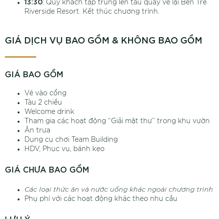
13:30
: Quý khách tập trung lên tàu quay về lại Ben Tre
Riverside Resort. Kết thúc chương trình.
GIÁ DỊCH VỤ BAO GỒM & KHÔNG BAO GỒM
GIÁ BAO GỒM
Vé vào cổng
Tàu 2 chiều
Welcome drink
Tham gia các hoạt động “Giải mật thư” trong khu vườn
Ăn trưa
Dụng cụ chơi Team Building
HDV, Phục vụ, bánh kẹo
GIÁ CHƯA BAO GỒM
Các loại thức ăn và nước uống khác ngoài chương trình
Phụ phí với các hoạt động khác theo nhu cầu
LƯU Ý