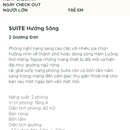
NGÀY CHECK OUT
NGƯỜI LỚN
TRẺ EM
Hướng Sông
SUITE
2 Giường Đơn
Phòng ngh
ỉ
h
ạ
ng sang cao c
ấ
p v
ớ
i nhi
ề
u l
ự
a ch
ọ
n
h
ướ
ng nhìn v
ề
thành ph
ố
ho
ặ
c dòng sông Hàm Luông
th
ơ
m
ộ
ng. Ngoài nh
ữ
ng trang thi
ế
t b
ị
đ
ờ
i m
ớ
i và hi
ệ
n
đ
ạ
i nh
ư
: gi
ườ
ng ng
ủ
r
ộ
ng
rãi, gh
ế
sofa, h
ạ
ng phòng Suite còn có b
ồ
n t
ắ
m n
ằ
m
sang tr
ọ
ng, mang đ
ế
n c
ả
m giác th
ư
giãn tho
ả
i mái cho
b
ạ
n sau m
ộ
t ngày làm vi
ệ
c m
ệ
t m
ỏ
i.
Năng suất: 2 phòng
Vị trí phòng: Tầng 4
Diện tích phòng: 40 m2
Ban công
Bồn tắm
Diện tích giường: