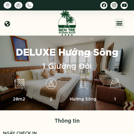
DELUXE
Hướng Sông
1 Giường Đôi
28m2
2
Hướng Sông
1
Thông tin
NGÀY CHECK IN