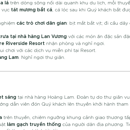
a lá
trên dòng sông nối dài quanh khu du lịch, mỗi thu
tát mương bắt cá
u vực
, cá lóc sau khi Quý khách bắt đư
các trò chơi dân gian
 nghiệm
: bịt mắt bắt vịt; đi cầu dâ
trưa tại nhà hàng Lan Vương
với các món ăn đặc sản đậ
re Riverside Resort
nhận phòng và nghỉ ngơi.
ui chơi với các dịch vụ miễn phí tại Resort.
àng Lam
. Nghỉ ngơi thư giãn.
et sáng
tại nhà hàng Hoàng Lam. Đoàn tự do thư giãn vui 
ướng dẫn viên đón Quý khách lên thuyền khởi hành tha
ừa
trên thuyền, chiêm ngưỡng khung cảnh giao thương tấ
làm gạch truyền thống
huật
của người dân địa phương. T