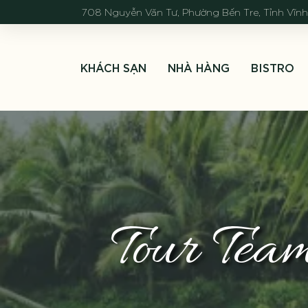
708 Nguyễn Văn Tư, Phường Bến Tre, Tỉnh Vĩn
KHÁCH SẠN
NHÀ HÀNG
BISTRO
Tour Tea