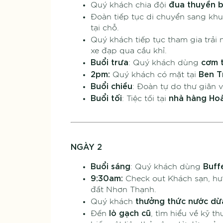
đua thuyền b
Quý khách chia đội
Đoàn tiếp tục di chuyển sang kh
tại chỗ.
Quý khách tiếp tục tham gia trải
xe đạp qua cầu khỉ.
Buổi trưa
cơm 
: Quý khách dùng
2pm:
Ben T
Quý khách có mặt tại
Buổi chiều
: Đoàn tự do thư giãn v
Buổi tối
nhà hàng Ho
: Tiệc tối tại
NGÀY 2
Buổi sáng
Buff
: Quý khách dùng
9:30am:
Check out Khách sạn, h
đất Nhơn Thạnh.
thưởng thức
nước d
Quý khách
lò gạch cũ
Đến
, tìm hiểu về kỹ t