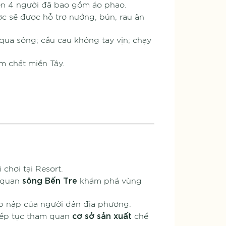
yền 4 người đã bao gồm áo phao.
ợc sẽ được hỗ trợ nướng, bún, rau ăn
y qua sông; cầu cau không tay vịn; chạy
m chất miền Tây.
chơi tại Resort.
sông Bến Tre
m quan
khám phá vùng
p nập của người dân địa phương.
cơ sở sản xuất
iếp tục tham quan
chế