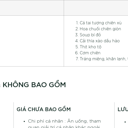
Cá tai tượng chiên xù
Hoa chuối chiên giòn
Soup bí đỏ
Cải thìa xào dầu hào
Thịt kho tộ
Cơm chiên
Tráng miệng, khăn lạnh, 
 & KHÔNG BAO GỒM
GIÁ CHƯA BAO GỒM
LƯU
Chi phí cá nhân : Ăn uống, tham
quan giải trí cá nhân khác ngoài