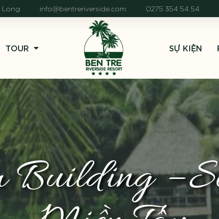
h Long
info@bentreriverside.com
0275 354 54 54
TOUR
SỰ KIỆN
m Building – 