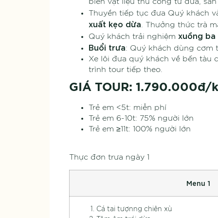
biến vật liệu thủ công từ dừa, sản
Thuyền tiếp tục đưa Quý khách v
xuất kẹo dừa
. Thưởng thức trà m
xuồng ba
Quý khách trải nghiệm
Buổi trưa
: Quý khách dùng cơm t
Xe lôi đưa quý khách về bến tàu d
trình tour tiếp theo.
GIÁ TOUR: 1.790.000đ/
Trẻ em <5t: miễn phí
Trẻ em 6-10t: 75% người lớn
Trẻ em ≥11t: 100% người lớn
Thực đơn trưa ngày 1
Menu 1
Cá tai tượnng chiên xù