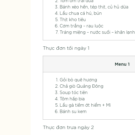
Tôm ôm trái dừa
Bánh xèo hến, tép thịt, củ hủ dừa
Lẩu chua cá hú, bún
Thịt kho tiêu
Cơm trắng – rau luộc
Tráng miệng – nước suối – khăn lạnh
Thực đơn tối ngày 1
Menu 1
Gỏi bò quê hương
Chả giò Quảng Đông
Soup tóc tiên
Tôm hấp bia
Lẩu gà tiềm ớt hiểm + Mì
Bánh su kem
Thực đơn trưa ngày 2