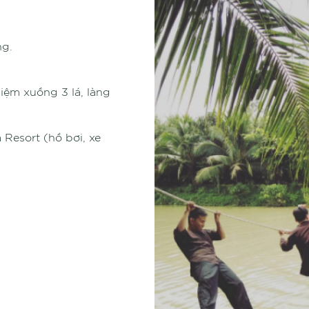
ng.
iệm xuồng 3 lá, làng
 Resort (hồ bơi, xe