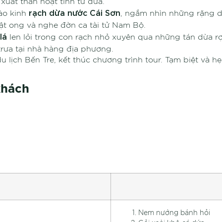
 xuất than hoạt tính từ dừa.
rạch dừa nước Cái Sơn
ào kinh
, ngắm nhìn những rặng 
ật ong và nghe đờn ca tài tử Nam Bộ.
 lá
len lỏi trong con rạch nhỏ xuyên qua những tán dừa r
rưa tại nhà hàng địa phương.
u lịch Bến Tre, kết thúc chương trình tour. Tạm biệt và 
khách
Nem nướng bánh hỏi