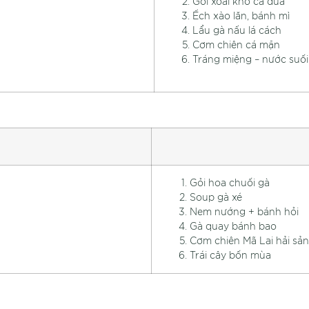
Gỏi xoài khô cá dứa
Ếch xào lăn, bánh mì
Lẩu gà nấu lá cách
Cơm chiên cá mặn
Tráng miệng – nước suối
Gỏi hoa chuối gà
Soup gà xé
Nem nướng + bánh hỏi
Gà quay bánh bao
Cơm chiên Mã Lai hải sản
Trái cây bốn mùa