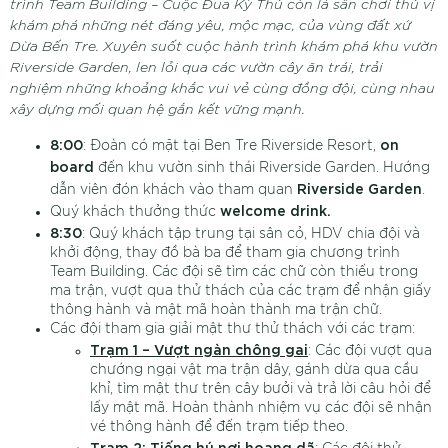
trình
Team Building – Cuộc Đua Kỳ
Thú còn là sân chơi thú vị
khám phá những nét đáng yêu, mộc mạc, của vùng đất xứ
Dừa Bến Tre. Xuyên suốt cuộc hành trình khám phá khu vườn
Riverside Garden, len lỏi qua các vườn cây ăn trái, trải
nghiệm những khoảng khắc vui vẻ cùng đồng đội, cùng nhau
xây dựng mối quan hệ gắn kết vững mạnh.
8:00
on
: Đoàn có mặt tại Ben Tre Riverside Resort,
board
đến khu vườn sinh thái Riverside Garden. Hướng
Riverside Garden
dẫn viên đón khách vào tham quan
.
welcome drink.
Quý khách thưởng thức
8:30
: Quý khách tập trung tại sân cỏ, HDV chia đội và
khởi động, thay đồ bà ba để tham gia chương trình
Team Building. Các đội sẽ tìm các chữ còn thiếu trong
ma trận, vượt qua thử thách của các trạm để nhận giấy
thông hành và mật mã hoàn thành ma trận chữ.
Các đội tham gia giải mật thư thử thách với các trạm:
Trạm 1 – Vượt ngàn chông gai
: Các đội vượt qua
chướng ngại vật ma trận dây, gánh dừa qua cầu
khỉ, tìm mật thư trên cây bưởi và trả lời câu hỏi để
lấy mật mã. Hoàn thành nhiệm vụ các đội sẽ nhận
vé thông hành để đến trạm tiếp theo.
Trạm 2: Tiếng hú nơi hoang dã