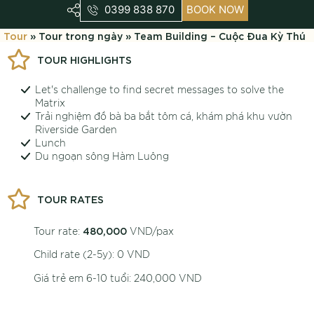
0399 838 870
BOOK NOW
Tour
» Tour trong ngày » Team Building – Cuộc Đua Kỳ Thú
TOUR HIGHLIGHTS
Let's challenge to find secret messages to solve the
Matrix
Trải nghiệm đồ bà ba bắt tôm cá, khám phá khu vườn
Riverside Garden
Lunch
Du ngoạn sông Hàm Luông
TOUR RATES
480,000
Tour rate:
VND/pax
Child rate (2-5y): 0 VND
Giá trẻ em 6-10 tuổi: 240,000 VND