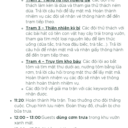
: Các đội thử
thách làm kèn lá dừa và tham gia thử thách ném
dừa. Trả lời câu hỏi để lấy mật mã. Hoàn thành
nhiệm vụ các đội sẽ nhận vé thông hành để đến
trạm tiếp theo.
Trạm 3 – Thiên nhiên kỳ bí
: Các đội thử thách với
các bài hát có tên con vật hay cây trái trong vườn,
tham gia tìm một loại nguyên liệu để làm thức
uống (dừa tắc, trà hoa đậu biếc, trà tắc…). Trả lời
câu hỏi để nhận mật mã và nhận giấy thông hành
để đến trạm tiếp theo.
Trạm 4 – Truy tìm kho báu
: Các đội lội ao bắt
tôm và tìm mật thư dưới ao, nướng tôm bằng lửa
rơm, trả lời câu hỏi trong mật thư để lấy mật mã.
Hoàn thành nhiệm vụ các đội sẽ nhận vé thông
hành hoàn thành nhiệm vụ.
Các đội trở về giải ma trận với các keywords đã
nhận được.
11:20
: Hoàn thành Ma trận. Trao thưởng cho đội thắng
cuộc. Chụp hình lưu niệm. Đoàn thay đồ, chuẩn bị cho
bữa trưa.
12:00 – 13:00
dùng cơm trưa
:Guests
trong khu vườn
xanh mát.