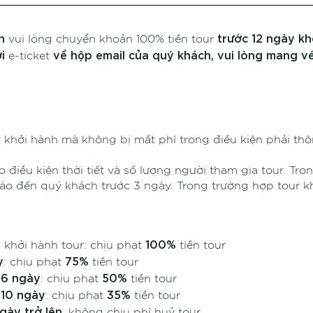
h
trước 12 ngày kh
vui lòng chuyển khoản 100% tiền tour
i
về hộp email của quý khách, vui lòng mang vé
e-ticket
hởi hành mà không bị mất phí trong điều kiện phải thông
eo điều kiện thời tiết và số lượng người tham gia tour. Tr
áo đến quý khách trước 3 ngày. Trong trường hợp tour k
100%
 khởi hành tour: chịu phạt
tiền tour
y
75%
: chịu phạt
tiền tour
 6 ngày
50%
: chịu phạt
tiền tour
 10 ngày
35%
: chịu phạt
tiền tour
ngày trở lên
, không chịu phí huỷ tour