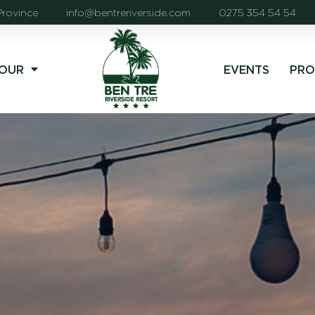
Province
info@bentreriverside.com
0275 354 54 54
OUR
EVENTS
PRO