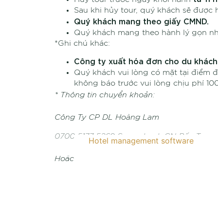
Sau khi hủy tour, quý khách sẽ được h
Quý khách mang theo giấy CMND.
Quý khách mang theo hành lý gọn nhẹ v
*Ghi chú khác:
Công ty xuất hóa đơn cho du khách c
Quý khách vui lòng có mặt tại điểm đó
không báo trước vui lòng chịu phí 100
* Thông tin chuyển khoản:
Công Ty CP DL Hoàng Lam
0700 5177 5269 Sacombank CN Bến Tre
Hotel management software
Hoặc
Công Ty CP DL Hoàng Lam
0241 0040 77558 Vietcombank CN Bến Tr