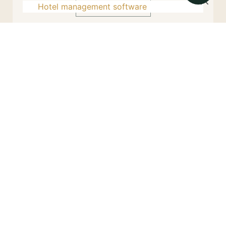
DISCOVER NOW
Hotel management software
Explore the Coconut Land 2D1N