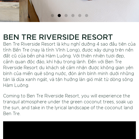
BEN TRE RIVERSIDE RESORT
Ben Tre Riverside Resort là khu nghỉ dưỡng 4 sao đầu tiên của
tỉnh Bến Tre (nay là tỉnh Vĩnh Long), được xây dựng trên nền
đất cũ của bến phà Hàm Luông. Với thiên nhiên tươi đẹp,
cảnh quan độc đáo, khí hậu trong lành. Đến với Ben Tre
Riverside Resort du khách sẽ cảm nhận được không gian yên
bình của miền quê sông nước, đón ánh bình minh dưới những
tán lá dừa xanh ngát, và tận hưởng làn gió mát từ dòng sông
Hàm Luông.
Coming to Ben Tre Riverside Resort, you will experience the
tranquil atmosphere under the green coconut trees, soak up
the sun, and take in the lyrical landscape of the coconut land
Ben Tre.