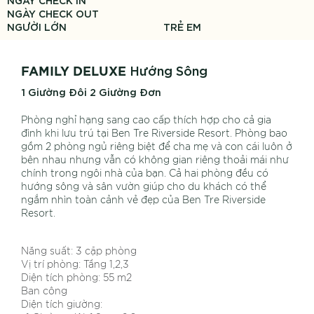
NGÀY CHECK OUT
NGƯỜI LỚN
TRẺ EM
Hướng Sông
FAMILY DELUXE
1 Giường Đôi 2 Giường Đơn
Phòng ngh
ỉ
h
ạ
ng sang cao c
ấ
p thích h
ợ
p cho c
ả
gia
đình khi l
ư
u trú t
ạ
i Ben Tre Riverside Resort. Phòng bao
g
ồ
m 2 phòng ng
ủ
riêng bi
ệ
t đ
ể
cha m
ẹ
và con cái luôn
ở
bên nhau nh
ư
ng v
ẫ
n có không gian riêng tho
ả
i mái nh
ư
chính trong ngôi nhà c
ủ
a b
ạ
n. C
ả
hai phòng đ
ề
u có
h
ướ
ng sông và sân v
ườ
n giúp cho du khách có th
ể
ng
ắ
m nhìn toàn c
ả
nh v
ẻ
đ
ẹ
p c
ủ
a Ben Tre Riverside
Resort.
Năng suất: 3 cặp phòng
Vị trí phòng: Tầng 1,2,3
Diện tích phòng: 55 m2
Ban công
Diện tích giường: