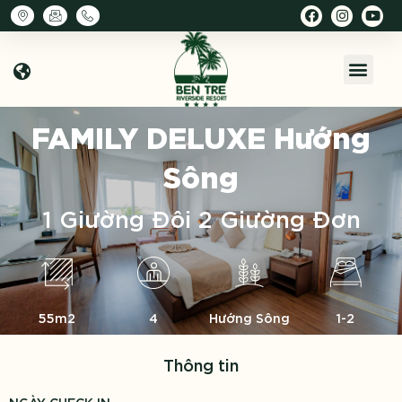
FAMILY DELUXE
Hướng
Sông
1 Giường Đôi 2 Giường Đơn
55m2
4
Hướng Sông
1-2
Thông tin
NGÀY CHECK IN