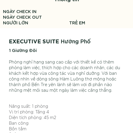
NGÀY CHECK IN
NGÀY CHECK OUT
NGƯỜI LỚN
TRẺ EM
Hướng Phố
EXECUTIVE SUITE
1 Giường Đôi
Phòng ngh
ỉ
h
ạ
ng sang cao c
ấ
p v
ớ
i thi
ế
t k
ế
có thêm
phòng làm vi
ệ
c, thích h
ợ
p cho các doanh nhân, các du
khách k
ế
t h
ợ
p v
ừ
a công tác v
ừ
a ngh
ỉ
d
ưỡ
ng. V
ớ
i ban
công nhìn v
ề
dòng sông Hàm Luông th
ơ
m
ộ
ng ho
ặ
c
thành ph
ố
B
ế
n Tre yên lành s
ẽ
làm v
ơ
i đi ph
ầ
n nào
nh
ữ
ng m
ệ
t m
ỏ
i sau m
ộ
t ngày làm vi
ệ
c căng th
ẳ
ng.
Năng suất: 1 phòng
Vị trí phòng: Tầng 4
Diện tích phòng: 45 m2
Ban công
Bồn tắm