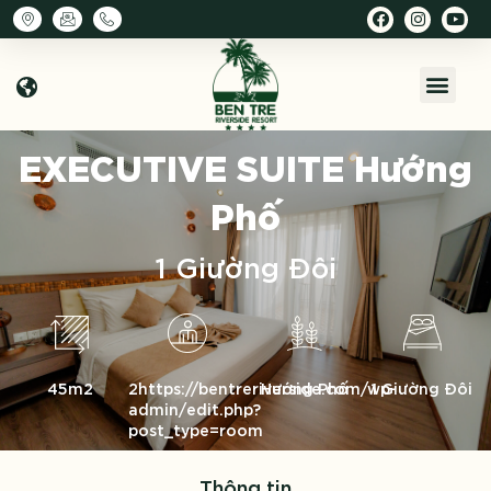
EXECUTIVE SUITE
Hướng
Phố
1 Giường Đôi
45m2
2https://bentreriverside.com/wp-
Hướng Phố
1 Giường Đôi
admin/edit.php?
post_type=room
Thông tin