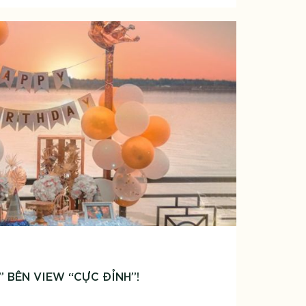
” BÊN VIEW “CỰC ĐỈNH”!