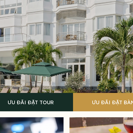
ƯU ĐÃI ĐẶT TOUR
ƯU ĐÃI ĐẶT BÀ