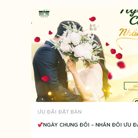
ƯU ĐÃI ĐẶT BÀN
NGÀY CHUNG ĐÔI – NHÂN ĐÔI ƯU Đ