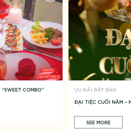
I “SWEET COMBO”
ƯU ĐÃI ĐẶT BÀN
ĐẠI TIỆC CUỐI NĂM –
SEE MORE