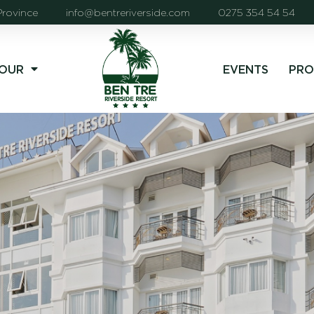
Province
info@bentreriverside.com
0275 354 54 54
OUR
EVENTS
PRO