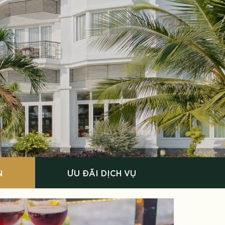
N
ƯU ĐÃI DỊCH VỤ