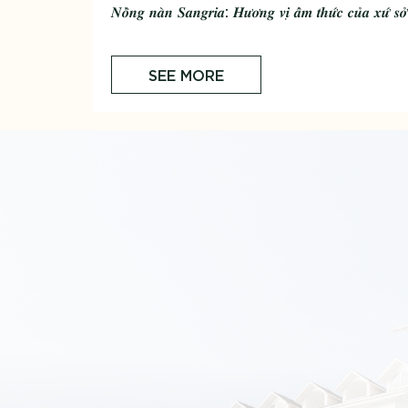
𝑵𝒐̂̀𝒏𝒈 𝒏𝒂̀𝒏 𝑺𝒂𝒏𝒈𝒓𝒊𝒂: 𝑯𝒖̛𝒐̛𝒏𝒈 𝒗𝒊̣ 𝒂̂̉𝒎 𝒕𝒉𝒖̛́𝒄 𝒄𝒖̉𝒂 𝒙𝒖̛́ 𝒔𝒐̛̉ 
SEE MORE