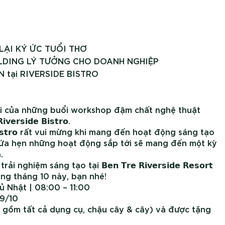
LẠI KÝ ỨC TUỔI THƠ
LDING LÝ TƯỞNG CHO DOANH NGHIỆP
tại RIVERSIDE BISTRO
lại của những buổi workshop đậm chất nghệ thuật
𝗶𝗱𝗲 𝗕𝗶𝘀𝘁𝗿𝗼.
𝗲 𝗕𝗶𝘀𝘁𝗿𝗼 rất vui mừng khi mang đến hoạt động sáng tạo
Hứa hẹn những hoạt động sắp tới sẽ mang đến một kỳ
.
hiệm sáng tạo tại 𝗕𝗲𝗻 𝗧𝗿𝗲 𝗥𝗶𝘃𝗲𝗿𝘀𝗶𝗱𝗲 𝗥𝗲𝘀𝗼𝗿𝘁
ng tháng 10 này, bạn nhé!
ủ Nhật | 08:00 – 11:00
29/10
 gồm tất cả dụng cụ, chậu cây & cây) và được tặng