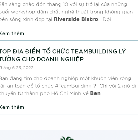
Sẵn sàng chào đón tháng 10 với sự trở lại của những
buổi workshop đậm chất nghệ thuật trong không gian
bên sông xinh đẹp tại 𝗥𝗶𝘃𝗲𝗿𝘀𝗶𝗱𝗲 𝗕𝗶𝘀𝘁𝗿𝗼. ️ Đội
Xem thêm
TOP ĐỊA ĐIỂM TỔ CHỨC TEAMBUILDING LÝ
TƯỞNG CHO DOANH NGHIỆP
Tháng 6 23, 2022
Bạn đang tìm cho doanh nghiệp một khuôn viên rộng
rãi, an toàn để tổ chức #TeamBuilding ? Chỉ với 2 giờ di
chuyển từ thành phố Hồ Chí Minh về 𝗕𝗲𝗻
Xem thêm