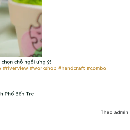
 chọn chỗ ngồi ưng ý!
o
#riverview
#workshop
#handcraft
#combo
h Phố Bến Tre
Theo
admin