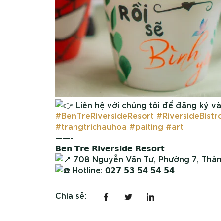
Liên hệ với chúng tôi để đăng ký và
#BenTreRiversideResort
#RiversideBistr
#trangtrichauhoa
#paiting
#art
——-
𝗕𝗲𝗻 𝗧𝗿𝗲 𝗥𝗶𝘃𝗲𝗿𝘀𝗶𝗱𝗲 𝗥𝗲𝘀𝗼𝗿𝘁
708 Nguyễn Văn Tư, Phường 7, Thàn
Hotline: 𝟬𝟮𝟳 𝟱𝟯 𝟱𝟰 𝟱𝟰 𝟱𝟰
Chia sẻ: