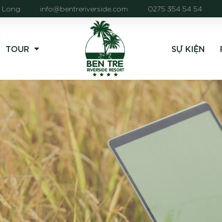
h Long
info@bentreriverside.com
0275 354 54 54
TOUR
SỰ KIỆN