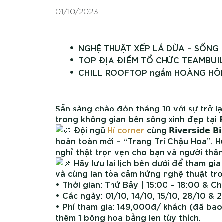
01/10/2023
NGHỆ THUẬT XẾP LÁ DỪA – SỐNG 
TOP ĐỊA ĐIỂM TỔ CHỨC TEAMBUI
CHILL ROOFTOP ngắm HOÀNG HÔN 
Sẵn sàng chào đón tháng 10 với sự trở 
trong không gian bên sông xinh đẹp tại 𝗥𝗶𝘃𝗲𝗿
Đội ngũ
Hí corner
cùng 𝗥𝗶𝘃𝗲𝗿𝘀𝗶𝗱
hoàn toàn mới – “Trang Trí Chậu Hoa”. 
nghỉ thật trọn vẹn cho bạn và người thân
Hãy lưu lại lịch bên dưới để tham gia trải ng
và cùng lan tỏa cảm hứng nghệ thuật tro
• Thời gian: Thứ Bảy | 15:00 – 18:00 & Ch
• Các ngày: 01/10, 14/10, 15/10, 28/10 & 
• Phí tham gia: 149,000đ/ khách (đã bao
thêm 1 bông hoa bằng len tùy thích.