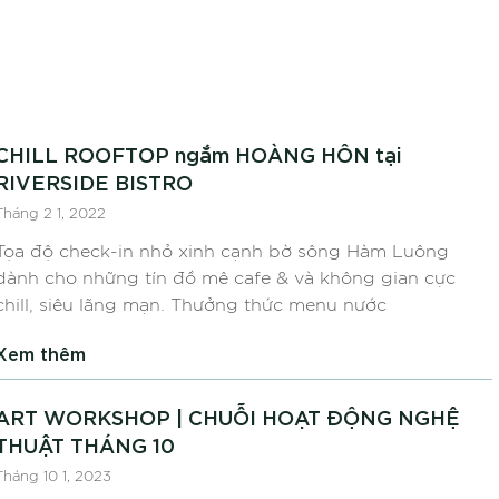
CHILL ROOFTOP ngắm HOÀNG HÔN tại
RIVERSIDE BISTRO
Tháng 2 1, 2022
Tọa độ check-in nhỏ xinh cạnh bờ sông Hàm Luông
dành cho những tín đồ mê cafe & và không gian cực
chill, siêu lãng mạn. Thưởng thức menu nước
Xem thêm
ART WORKSHOP | CHUỖI HOẠT ĐỘNG NGHỆ
THUẬT THÁNG 10
Tháng 10 1, 2023