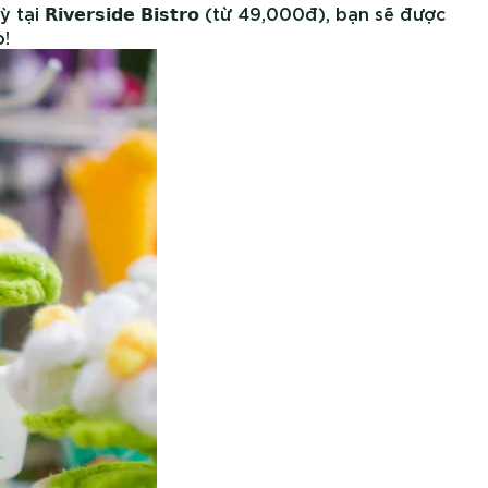
 𝗥𝗶𝘃𝗲𝗿𝘀𝗶𝗱𝗲 𝗕𝗶𝘀𝘁𝗿𝗼 (từ 49,000đ), bạn sẽ được
o!