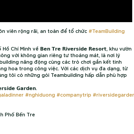
n viên rộng rãi, an toàn để tổ chức
#TeamBuilding
 Minh về 𝗕𝗲𝗻 𝗧𝗿𝗲 𝗥𝗶𝘃𝗲𝗿𝘀𝗶𝗱𝗲 𝗥𝗲𝘀𝗼𝗿𝘁, khu vườn
Hàm Luông với không gian riêng tư thoáng mát, là nơi lý
uilding năng động cùng các trò chơi gắn kết tinh
ng hoa trong công việc. Với các dịch vụ đa dạng, từ
húng tôi có những gói Teambuilding hấp dẫn phù hợp
𝗱𝗲 𝗚𝗮𝗿𝗱𝗲𝗻.
aladinner
#nghiduong
#companytrip
#riversidegarde
h Phố Bến Tre