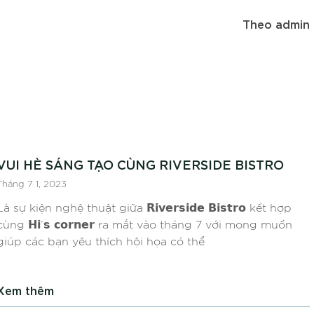
Theo
admin
VUI HÈ SÁNG TẠO CÙNG RIVERSIDE BISTRO
Tháng 7 1, 2023
Là sự kiện nghệ thuật giữa 𝗥𝗶𝘃𝗲𝗿𝘀𝗶𝗱𝗲 𝗕𝗶𝘀𝘁𝗿𝗼 kết hợp
cùng 𝗛𝗶’𝘀 𝗰𝗼𝗿𝗻𝗲𝗿 ra mắt vào tháng 7 với mong muốn
giúp các bạn yêu thích hội họa có thể
Xem thêm