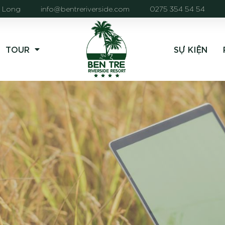
h Long
info@bentreriverside.com
0275 354 54 54
TOUR
SỰ KIỆN