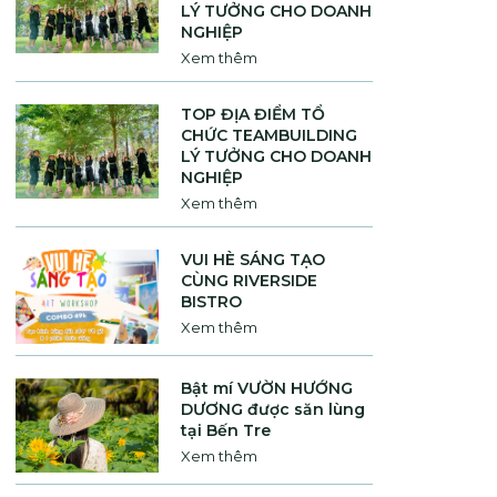
LÝ TƯỞNG CHO DOANH
NGHIỆP
Xem thêm
TOP ĐỊA ĐIỂM TỔ
CHỨC TEAMBUILDING
LÝ TƯỞNG CHO DOANH
NGHIỆP
Xem thêm
VUI HÈ SÁNG TẠO
CÙNG RIVERSIDE
BISTRO
Xem thêm
Bật mí VƯỜN HƯỚNG
DƯƠNG được săn lùng
tại Bến Tre
Xem thêm