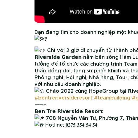
Bạn đang tìm cho doanh nghiệp một khuô
?
Chỉ với 2 giờ di chuyển từ thành phố Hồ Chí
𝗥𝗶𝘃𝗲𝗿𝘀𝗶𝗱𝗲 𝗚𝗮𝗿𝗱𝗲𝗻 nằm bên sông 
tưởng để tổ chức các chương trình Teamb
thần đồng đội, tăng sự phấn khích và thă
Phòng nghỉ, Hội nghị, Nhà hàng, Tour, c
với nhu cầu doanh nghiệp.
Chào 2022 cùng HopeGroup tại 𝗥𝗶𝘃𝗲𝗿𝘀𝗶
#bentreriversideresort
#teambuilding
#g
——–
𝗕𝗲𝗻 𝗧𝗿𝗲 𝗥𝗶𝘃𝗲𝗿𝘀𝗶𝗱𝗲 𝗥𝗲𝘀𝗼𝗿𝘁
708 Nguyễn Văn Tư, Phường 7, Thàn
Hotline: 𝟎𝟐𝟕𝟓 𝟑𝟓𝟒 𝟓𝟒 𝟓𝟒