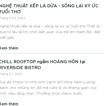
NGHỆ THUẬT XẾP LÁ DỪA – SỐNG LẠI KÝ ỨC
TUỔI THƠ
Tháng 6 23, 2022
Nghệ thuật xếp lá dừa – sống lại ký ức tuổi thơ Thắt lá
dừa từ lâu là trò chơi dân gian của trẻ em Nam Bộ, đặc
biệt gắn
Xem thêm
CHILL ROOFTOP ngắm HOÀNG HÔN tại
RIVERSIDE BISTRO
Tháng 2 1, 2022
Tọa độ check-in nhỏ xinh cạnh bờ sông Hàm Luông
dành cho những tín đồ mê cafe & và không gian cực
chill, siêu lãng mạn. Thưởng thức menu nước
Xem thêm