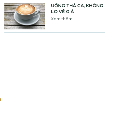
UỐNG THẢ GA, KHÔNG
LO VỀ GIÁ
Xem thêm
n