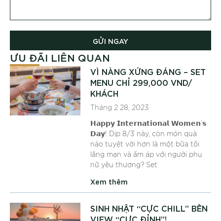
GỬI NGAY
ƯU ĐÃI LIÊN QUAN
VÌ NÀNG XỨNG ĐÁNG – SET
MENU CHỈ 299,000 VND/
KHÁCH
Tháng 2 28, 2023
𝗛𝗮𝗽𝗽𝘆 𝗜𝗻𝘁𝗲𝗿𝗻𝗮𝘁𝗶𝗼𝗻𝗮𝗹 𝗪𝗼𝗺𝗲𝗻’𝘀
𝗗𝗮𝘆! Dịp 8/3 này, còn món quà
nào tuyệt vời hơn là một bữa tối
lãng mạn và ấm áp với người phụ
nữ yêu thương? Set
Xem thêm
SINH NHẬT “CỰC CHILL” BÊN
VIEW “CỰC ĐỈNH”!