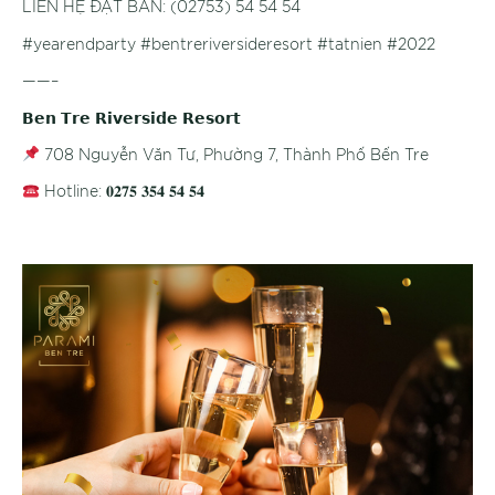
LIÊN HỆ ĐẶT BÀN: (02753) 54 54 54
#yearendparty #bentreriversideresort #tatnien #2022
——–
𝗕𝗲𝗻 𝗧𝗿𝗲 𝗥𝗶𝘃𝗲𝗿𝘀𝗶𝗱𝗲 𝗥𝗲𝘀𝗼𝗿𝘁
708 Nguyễn Văn Tư, Phường 7, Thành Phố Bến Tre
Hotline: 𝟎𝟐𝟕𝟓 𝟑𝟓𝟒 𝟓𝟒 𝟓𝟒