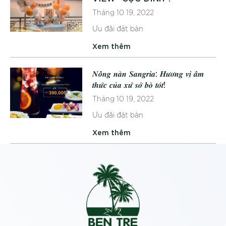
Tháng 10 19, 2022
Ưu đãi đặt bàn
Xem thêm
𝑵𝒐̂̀𝒏𝒈 𝒏𝒂̀𝒏 𝑺𝒂𝒏𝒈𝒓𝒊𝒂: 𝑯𝒖̛𝒐̛𝒏𝒈 𝒗𝒊̣ 𝒂̂̉𝒎
𝒕𝒉𝒖̛́𝒄 𝒄𝒖̉𝒂 𝒙𝒖̛́ 𝒔𝒐̛̉ 𝒃𝒐̀ 𝒕𝒐́𝒕!
Tháng 10 19, 2022
Ưu đãi đặt bàn
Xem thêm