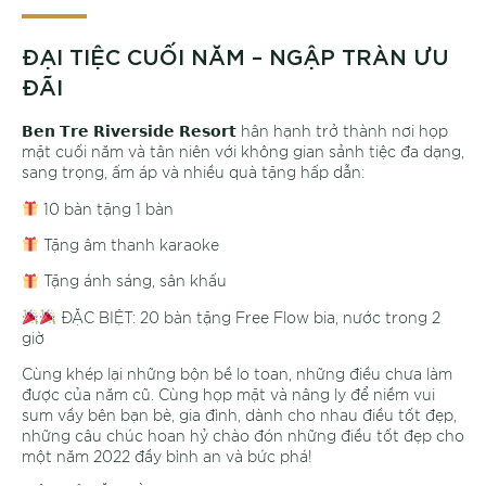
ĐẠI TIỆC CUỐI NĂM – NGẬP TRÀN ƯU
ĐÃI
𝗕𝗲𝗻 𝗧𝗿𝗲 𝗥𝗶𝘃𝗲𝗿𝘀𝗶𝗱𝗲 𝗥𝗲𝘀𝗼𝗿𝘁 hân hạnh trở thành nơi họp
mặt cuối năm và tân niên với không gian sảnh tiệc đa dạng,
sang trọng, ấm áp và nhiều quà tặng hấp dẫn:
10 bàn tặng 1 bàn
Tặng âm thanh karaoke
Tặng ánh sáng, sân khấu
ĐẶC BIỆT: 20 bàn tặng Free Flow bia, nước trong 2
giờ
Cùng khép lại những bộn bề lo toan, những điều chưa làm
được của năm cũ. Cùng họp mặt và nâng ly để niềm vui
sum vầy bên bạn bè, gia đình, dành cho nhau điều tốt đẹp,
những câu chúc hoan hỷ chào đón những điều tốt đẹp cho
một năm 2022 đầy bình an và bức phá!