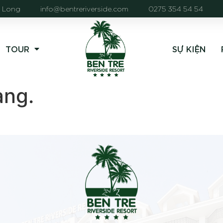
h Long
info@bentreriverside.com
0275 354 54 54
TOUR
SỰ KIỆN
ang.