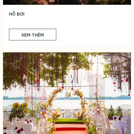
HỒ BƠI
XEM THÊM