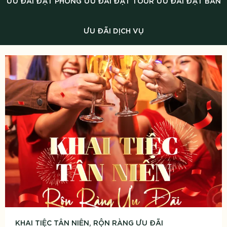
ƯU ĐÃI ĐẶT PHÒNG
ƯU ĐÃI ĐẶT TOUR
ƯU ĐÃI ĐẶT BÀN
ƯU ĐÃI DỊCH VỤ
KHAI TIỆC TÂN NIÊN, RỘN RÀNG ƯU ĐÃI