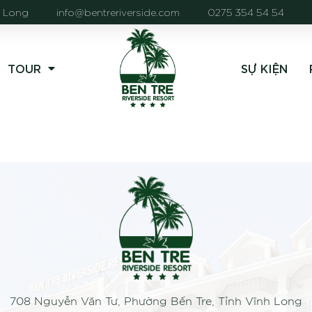
h Long
info@bentreriverside.com
0275 354 54 54
TOUR
SỰ KIỆN
708 Nguyễn Văn Tư, Phường Bến Tre, Tỉnh Vĩnh Long