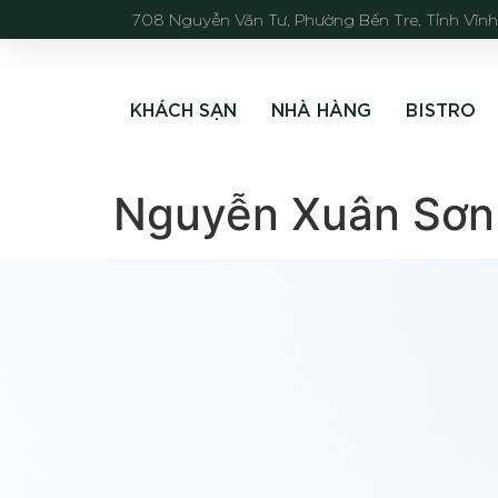
708 Nguyễn Văn Tư, Phường Bến Tre, Tỉnh Vĩn
KHÁCH SẠN
NHÀ HÀNG
BISTRO
Nguyễn Xuân Sơn